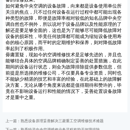
如何避免中央空调的设备故障，向来都是设备使用单位所
关注的焦点，只不过任何设备在运行过程中都可能出现各
种类型的故障，即便是故障率相对较低的知名品牌中央空
调自然也不例外，所以说对于设备品牌以及性能原理的了
解还是要足够全面的，这也是为了能够尽可能降低故障对
设备的损坏性，毕竟任何故障都可能成为缩短设备使用寿
命的核心原因，而平时的定期维护和保养，则对降低故障
率起到了积极作用。
毋庸置疑，现如今的空调维修技术是足够先进的，并且也
能够结合具体的空调品牌精确制定妥善的处置措施，在此
期间的设备运行状态，则会为故障排除提供参数信息，但
前提是所选择的维修公司，不仅要具备专业资质，同时也
不能缺少精湛的技艺和丰富的经验，在此基础上的故障解
决方案，无论从哪个角度来说都是值得期待和赞许的，毕
竟在不影响设备运行和性能的情况下，妥善处置设备故障
才是重中之重。
上一篇：
熟悉设备原理妥善解决三菱重工空调维修技术难题
下一篇：
熟悉特灵中央空调维修业务流程有助于故障排除